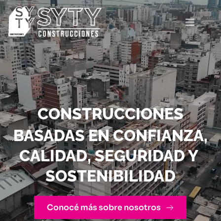
Saltar
al
contenido
CONSTRUCCIONES
BASADAS EN CONFIANZA, 
CALIDAD, SEGURIDAD Y 
SOSTENIBILIDAD
Conocé más sobre nosotros